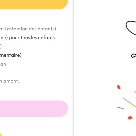
t l’attention des enfants)
me) pour tous les
enfants
)
mentaire)
nan
en amont.