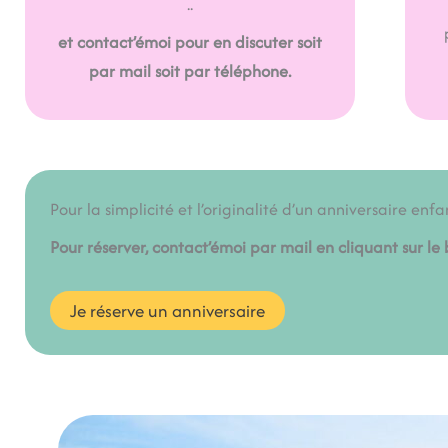
..
et contact’émoi pour en discuter soit
par mail soit par téléphone.
Pour la simplicité et l’originalité d’un anniversaire enfa
Pour réserver, contact’émoi par mail en cliquant sur le 
Je réserve un anniversaire