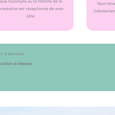
que l’acompte ou la totalité de la
Vous n’av
prestation est réceptionné de mon
(idéalement
côté.
nt à domicile.
bouton ci-dessous.