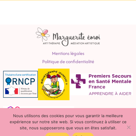
b
a
o
g
o
r
k
a
m
Mentions légales
Politique de confidentialité
Nous utilisons des cookies pour vous garantir la meilleure
expérience sur notre site web. Si vous continuez à utiliser ce
site, nous supposerons que vous en êtes satisfait.