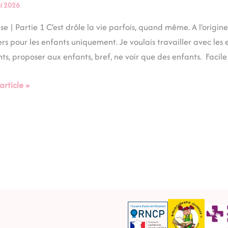
ours
i 2026
e | Partie 1 C’est drôle la vie parfois, quand même. A l’origin
ers pour les enfants uniquement. Je voulais travailler avec les 
ts, proposer aux enfants, bref, ne voir que des enfants. Facile
’article »
mpagnement
apeutique
nce