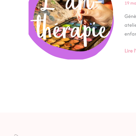
parc
19 ma
|
Génès
émoi
ateli
et
enfan
moi
|
Lire l
Acco
art-
thér
à
dista