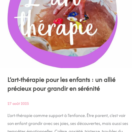
:
un
allié
précieux
pour
grandir
en
sérénité
L’art-thérapie pour les enfants : un allié
précieux pour grandir en sérénité
27 août 2025
L’art-thérapie comme support à l’enfance. Être parent, c’est voir
son enfant grandir avec ses joies, ses découvertes, mais aussi ses
tempêtes émotionnelles. Colère, anxiété, tristesse, troubles du