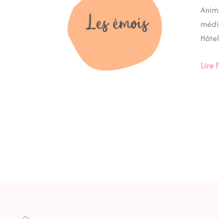
EHPA
Anima
médic
Hôtel
Lire l