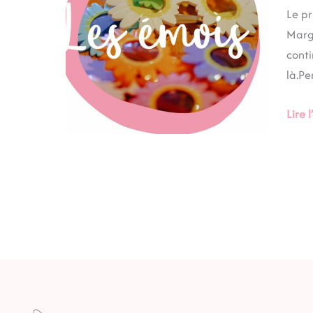
vous
Le pr
prép
Margu
pour
conti
ce
là.P
prin
et
Lire l
cet
été