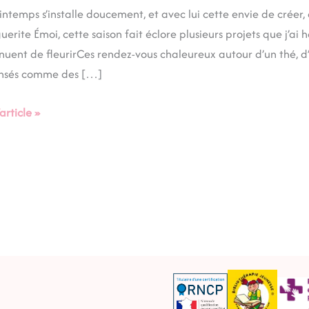
intemps s’installe doucement, et avec lui cette envie de créer,
are
erite Émoi, cette saison fait éclore plusieurs projets que j’a
nuent de fleurirCes rendez-vous chaleureux autour d’un thé, d’
ensés comme des […]
temps
’article »