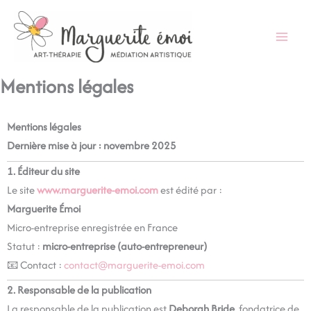
Aller
au
contenu
Mentions légales
Mentions légales
Dernière mise à jour : novembre 2025
1. Éditeur du site
Le site
www.marguerite-emoi.com
est édité par :
Marguerite Émoi
Micro-entreprise enregistrée en France
Statut :
micro-entreprise (auto-entrepreneur)
📧 Contact :
contact@marguerite-emoi.com
2. Responsable de la publication
La responsable de la publication est
Deborah Bride
, fondatrice de