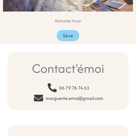
Retraite hiver
Sève
Contact'émoi
06 79 76 74 61
marguerite.emoi@gmail.com