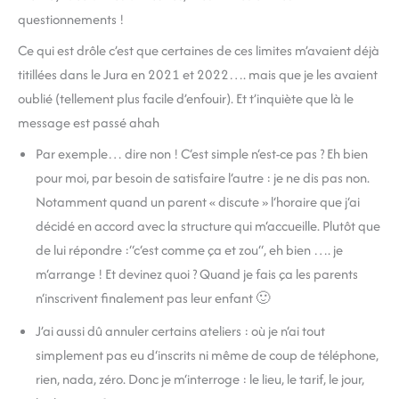
questionnements !
Ce qui est drôle c’est que certaines de ces limites m’avaient déjà
titillées dans le Jura en 2021 et 2022…. mais que je les avaient
oublié (tellement plus facile d’enfouir). Et t’inquiète que là le
message est passé ahah
Par exemple… dire non ! C‘est simple n‘est-ce pas ? Eh bien
pour moi, par besoin de satisfaire l‘autre : je ne dis pas non.
Notamment quand un parent « discute » l‘horaire que j‘ai
décidé en accord avec la structure qui m‘accueille. Plutôt que
de lui répondre :“c‘est comme ça et zou“, eh bien …. je
m‘arrange ! Et devinez quoi ? Quand je fais ça les parents
n‘inscrivent finalement pas leur enfant 🙂
J’ai aussi dû annuler certains ateliers : où je n‘ai tout
simplement pas eu d‘inscrits ni même de coup de téléphone,
rien, nada, zéro. Donc je m‘interroge : le lieu, le tarif, le jour,