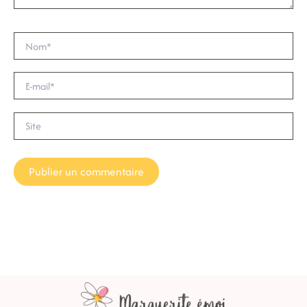
Nom*
E-
mail*
Site