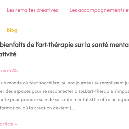
Les retraites créatives
Les accompagnements et 
Blog
 bienfaits de l’art-thérapie sur la santé menta
aits
tivité
tobre 2025
apie
un monde où tout s’accélère, où nos journées se remplissent jus
er des espaces pour se reconnecter à soi.L’art-thérapie s’im
ante pour prendre soin de sa santé mentale.Elle offre un espac
é
formation, où la création devient […]
ale
’article »