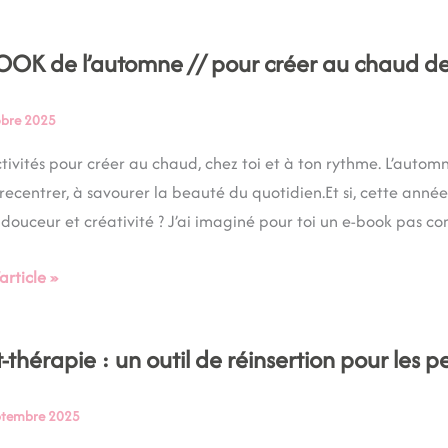
nnecter
OOK de l’automne // pour créer au chaud dep
K
obre 2025
tomne
tivités pour créer au chaud, chez toi et à ton rythme. L’automne,
ivité
recentrer, à savourer la beauté du quotidien.Et si, cette année,
douceur et créativité ? J’ai imaginé pour toi un e-book pas c
’article »
d
is
rt-thérapie : un outil de réinsertion pour les 
apie
ptembre 2025