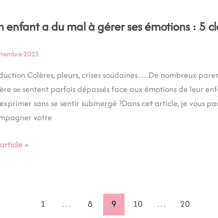
 enfant a du mal à gérer ses émotions : 5 clé
nt
ptembre 2025
duction Colères, pleurs, crises soudaines… De nombreux pare
tère se sentent parfois dépassés face aux émotions de leur e
 exprimer sans se sentir submergé ?Dans cet article, je vous pa
r
mpagner votre
ions
’article »
1
…
8
9
10
…
20
r