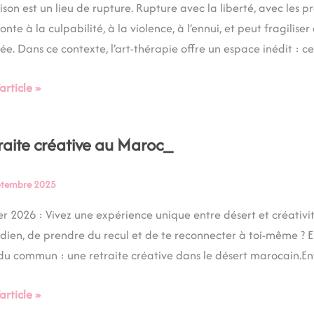
ison est un lieu de rupture. Rupture avec la liberté, avec les 
onte à la culpabilité, à la violence, à l’ennui, et peut fragili
e. Dans ce contexte, l’art-thérapie offre un espace inédit : cel
ertion
’article »
onnes
cérées.
raite créative au Maroc_
ite
ive
ptembre 2025
c_
er 2026 : Vivez une expérience unique entre désert et créativi
dien, de prendre du recul et de te reconnecter à toi-même ? En 
du commun : une retraite créative dans le désert marocain.Ent
’article »