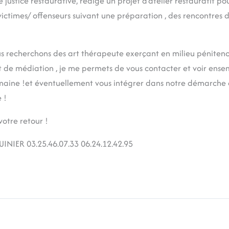
 justice restaurative, rédige un projet d’atelier restauratif pou
victimes/ offenseurs suivant une préparation , des rencontres 
recherchons des art thérapeute exerçant en milieu pénitenc
et de médiation , je me permets de vous contacter et voir ens
aine !et éventuellement vous intégrer dans notre démarche d
 !
votre retour !
UINIER 03.25.46.07.33 06.24.12.42.95