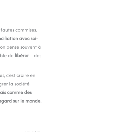
 fautes commises.
ciliation avec soi-
l’on pense souvent à
sible de
libérer
– des
s, c’est croire en
grer la société
mais comme des
regard sur le monde.