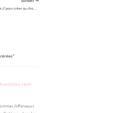
SUIVANT
E-BOOK de l’automne // pour créer au chaud depuis chez toi
rcérées.”
9 avril 2026 à 14h59
ictimes /offenseurs