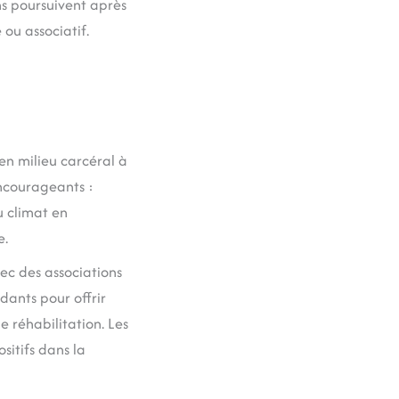
ns poursuivent après
 ou associatif.
n milieu carcéral à
ncourageants :
u climat en
e.
vec des associations
dants pour offrir
e réhabilitation. Les
sitifs dans la