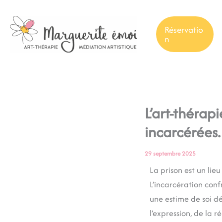
Aller
au
Réservatio
contenu
n
L’art-thérap
incarcérées.
29 septembre 2025
La prison est un lie
L’incarcération conf
une estime de soi dé
l’expression, de la 