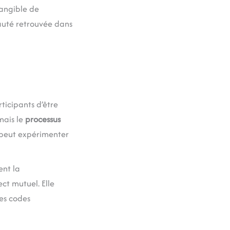
angible de
auté retrouvée dans
icipants d’être
mais le
processus
n peut expérimenter
ent la
ct mutuel. Elle
es codes