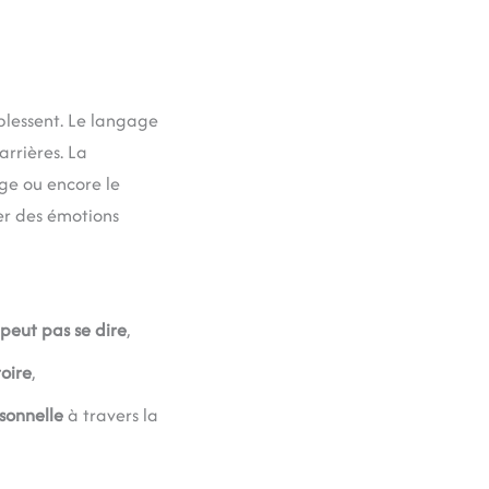
blessent. Le langage
arrières. La
age ou encore le
er des émotions
peut pas se dire
,
toire
,
sonnelle
à travers la