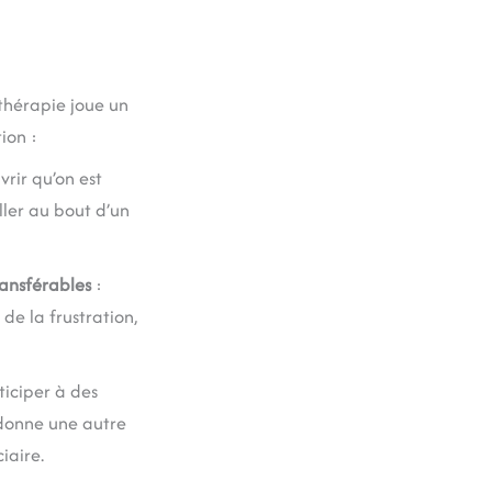
-thérapie joue un
ion :
rir qu’on est
ller au bout d’un
ansférables
:
de la frustration,
ticiper à des
s donne une autre
ciaire.