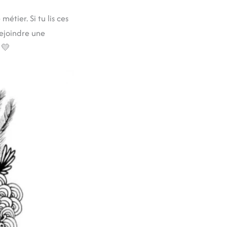
étier. Si tu lis ces
rejoindre une
. 💛