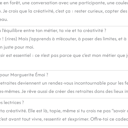
e en forêt, une conversation avec une participante, une coule
Je crois que la créativité, c’est ça : rester curieux, capter des 
eau.
’équilibre entre ton métier, ta vie et ta créativité ?
! (rires) Mais j’apprends à m’écouter, à poser des limites, et à 
 juste pour moi.
ir est essentiel : ce n’est pas parce que c’est mon métier que j
u pour Marguerite Émoi ?
retraites deviennent un rendez-vous incontournable pour les 
es-mêmes. Je rêve aussi de créer des retraites dans des lieux in
 lectrices ?
a créativité. Elle est là, tapie, même si tu crois ne pas “savoir
 c’est avant tout vivre, ressentir et s’exprimer. Offre-toi ce cade