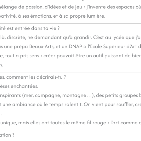
élange de passion, d’idées et de jeu : j’invente des espaces o
ativité, à ses émotions, et à sa propre lumière.
é est entrée dans ta vie ?
t là, discrète, ne demandant qu’à grandir. C’est au lycée que j’a
uis une prépa Beaux-Arts, et un DNAP à l’Ecole Supérieur d’Art d
ie, tout a pris sens : créer pouvait être un outil puissant de bie
n.
ves, comment les décrirais-tu ?
èses enchantées.
 inspirants (mer, campagne, montagne…), des petits groupes bi
 une ambiance où le temps ralentit. On vient pour souffler, cré
.
unique, mais elles ont toutes le même fil rouge : l’art comme c
ation ?