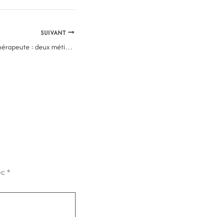
SUIVANT
Psychologue et art-thérapeute : deux métiers différents, deux approches complémentaires
ec
*