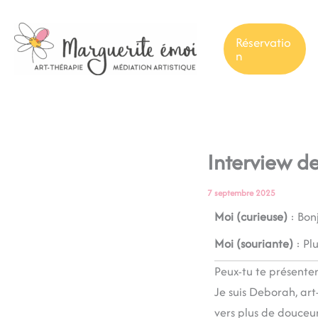
Aller
au
Réservatio
contenu
n
Interview 
7 septembre 2025
Moi (curieuse)
: Bonj
Moi (souriante)
: Plu
Peux-tu te présente
Je suis Deborah, art
vers plus de douceur,