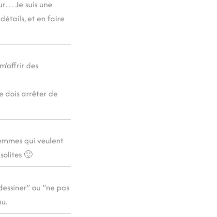
ur… Je suis une
détails, et en faire
m’offrir des
e dois arrêter de
femmes qui veulent
solites 🙂
 dessiner” ou “ne pas
au.