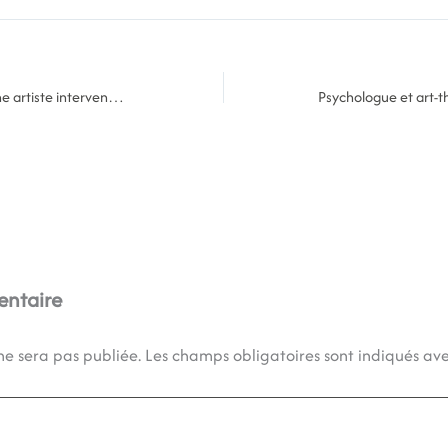
Pourquoi faire appel à une artiste intervenante dans vos projets scolaires ?
entaire
ne sera pas publiée.
Les champs obligatoires sont indiqués av