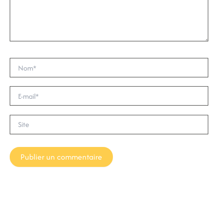
Nom*
E-
mail*
Site