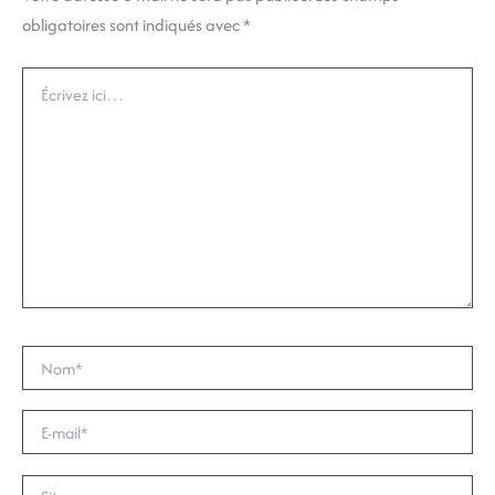
obligatoires sont indiqués avec
*
Écrivez
ici…
Nom*
E-
mail*
Site